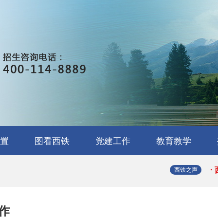
·
·
·
置
图看西铁
党建工作
教育教学
·
营管理
用与检
工与维
道供电
体技术
车技术
络技术
戏制作
务
校园环境
校园文化
实训展示
学生处
教务处
就业办
团委
·
西铁之声
·
作