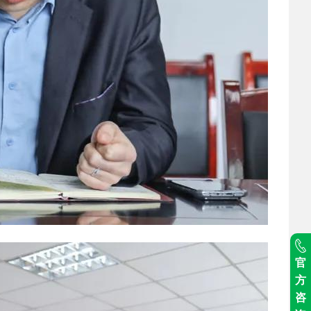
官
方
咨