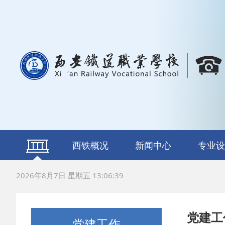
西铁概况
新闻中心
专业设
学校简介
校长寄语
组织机构
荣誉资质
通知公告
西铁之声
轨道交通运
铁道车辆运
铁道信号施
电气化铁
数字新媒
新能源汽
计算机网
动漫与游
航空服
2026年8月7日 星期五 13:06:40
修
护
党建工
党建工作