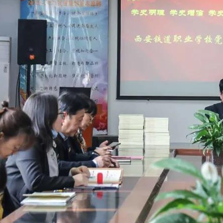
·
·
·
·
·
·