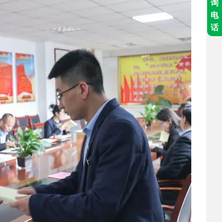
询
电
话