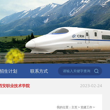
2023-06-02
 2023职业教育活动月
2023-06-02
 2023职业教育活动月
2023-03-06
 安康市教体局来西
招生计划
联系方式
2023-03-06
 热烈祝贺陕西交通
招生公告
专业问答
在线报名
2023-02-24
 西安职业技术学院
2022-12-30
 中等职业教育质量
我的位置：
主页
>
党建工作
>