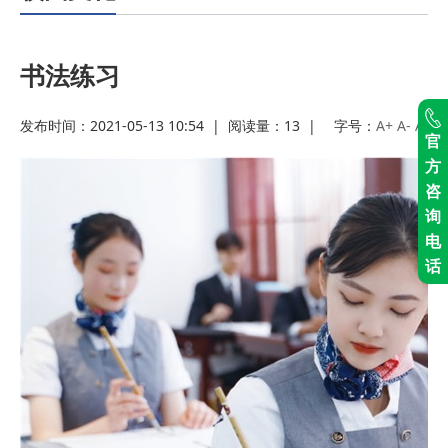
2022-03-07
· 2023职业教育活
2023-06-02
动月
· 2023职业教育活
书法练习
2023-06-02
动月
· 安康市教体局来西
发布时间：2021-05-13 10:54
|
阅读量：
13
|
字号：
A+
A-
A
官
方
2023-03-06
· 热烈祝贺陕西交通
咨
询
2023-03-06
电
· 西安职业技术学院
话
2023-02-24
· 中等职业教育质量
2022-12-30
· 校园之星|礼仪队
2022-03-22
文
· 灞桥区教育局到我