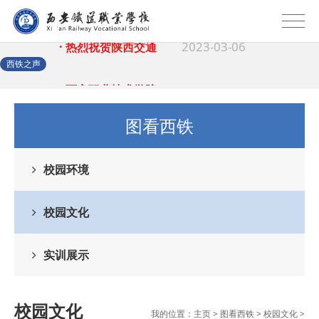
2023-03-06
· 热烈祝贺陕西交通
2023-03-06
· 西安职业技术学院
西铁之声
2023-02-24
· 中等职业教育质量
图看西铁
2022-12-30
· 校园之星|礼仪队
校园环境
2022-03-22
文
· 灞桥区教育局到我
校园文化
2022-03-21
· 保持高度警惕 科
实训展示
2022-03-14
学
· 西安铁道职业学校
校园文化
我的位置：
主页
>
图看西铁
>
校园文化
>