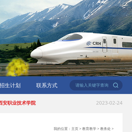
2023-06-02
 2023职业教育活动月
2023-06-02
 2023职业教育活动月
2023-03-06
 安康市教体局来西
招生计划
联系方式
2023-03-06
 热烈祝贺陕西交通
招生公告
专业问答
在线报名
2023-02-24
 西安职业技术学院
2022-12-30
 中等职业教育质量
我的位置：
主页
>
教育教学
>
教务处
>