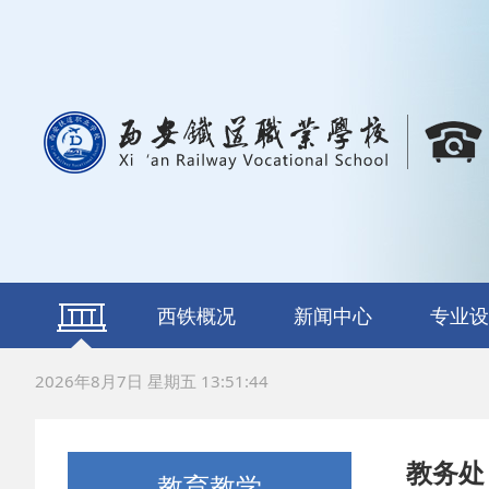
西铁概况
新闻中心
专业设
学校简介
校长寄语
组织机构
荣誉资质
通知公告
西铁之声
轨道交通运
铁道车辆运
铁道信号施
电气化铁
数字新媒
新能源汽
计算机网
动漫与游
航空服
2026年8月7日 星期五 13:51:45
修
护
教务处
教育教学