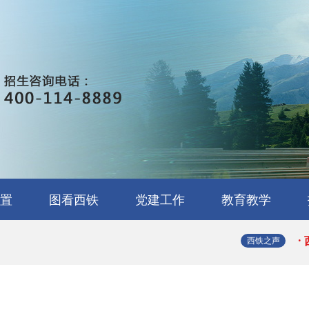
·
·
·
置
图看西铁
党建工作
教育教学
·
营管理
用与检
工与维
道供电
体技术
车技术
络技术
戏制作
务
校园环境
校园文化
实训展示
学生处
教务处
就业办
团委
·
西铁之声
·