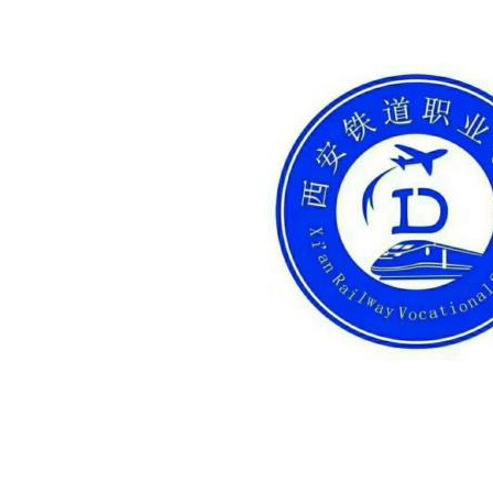
·
·
·
·
·
·