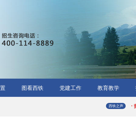
·
·
·
置
图看西铁
党建工作
教育教学
·
营管理
用与检
工与维
道供电
体技术
车技术
络技术
戏制作
务
校园环境
校园文化
实训展示
学生处
教务处
就业办
团委
·
西铁之声
·