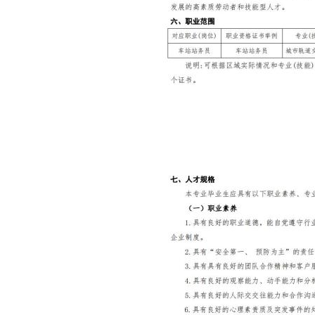
·
·
·
·
·
·