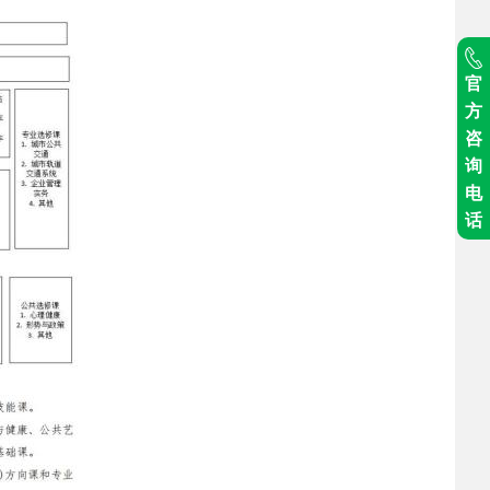
官
方
咨
询
电
话