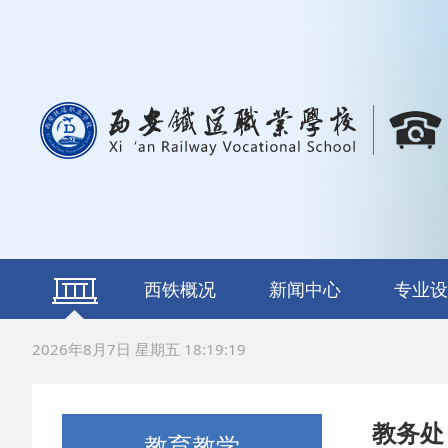
西铁概况
新闻中心
专业设
学校简介
校长寄语
组织机构
荣誉资质
通知公告
西铁之声
轨道交通运
铁道车辆运
铁道信号施
电气化铁
数字新媒
新能源汽
计算机网
动漫与游
航空服
2026年8月7日 星期五 18:19:20
修
护
教务处
教育教学