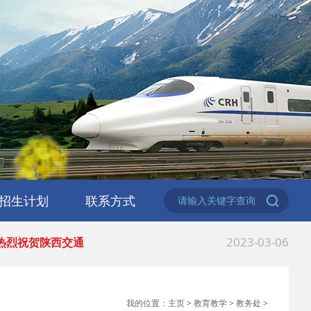
2023-06-02
 2023职业教育活动月
2023-06-02
 2023职业教育活动月
2023-03-06
 安康市教体局来西
招生计划
联系方式
2023-03-06
 热烈祝贺陕西交通
招生公告
专业问答
在线报名
2023-02-24
 西安职业技术学院
2022-12-30
 中等职业教育质量
我的位置：
主页
>
教育教学
>
教务处
>